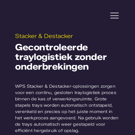
Ga
naar
inhoud
Togg
Navi
Stacker & Destacker
Projecten
Gecontroleerde
traylogistiek zonder
Service
onderbrekingen
Tuinbouw
WPS Stacker & Destacker-oplossingen zorgen
Plantonderzoek
voor een continu, gesloten traylogistiek proces
binnen de kas of verwerkingsruimte. Grote
stapels trays worden automatisch ontstapeld,
Over WPS
verenkeld en precies op het juiste moment in
het werkproces aangevoerd. Na gebruik worden
Werken bij
de trays automatisch weer gestapeld voor
efficiënt hergebruik of opslag.