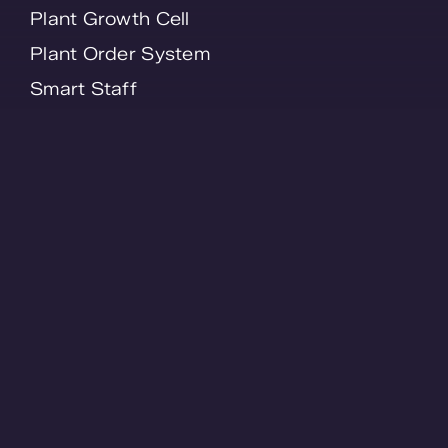
Plant Growth Cell
Plant Order System
Smart Staff
SmartFlo
Contact
Kijckerweg 115
2678 AC De Lier
Nederland
© WPS 2026 - All Rights Reserved -
Privacyverklaring