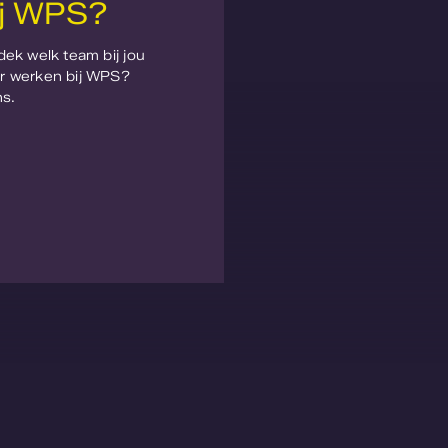
ij WPS?
dek welk team bij jou
er werken bij WPS?
s.