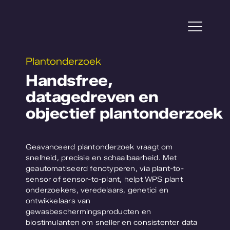
Ga
naar
inhoud
Togg
Navi
Plantonderzoek
Projecten
Handsfree,
datagedreven en
Service
objectief plantonderzoek
Tuinbouw
Geavanceerd plantonderzoek vraagt om
Plantonderzoek
snelheid, precisie en schaalbaarheid. Met
geautomatiseerd fenotyperen, via plant-to-
sensor of sensor-to-plant, helpt WPS plant
Over WPS
onderzoekers, veredelaars, genetici en
ontwikkelaars van
Werken bij
gewasbeschermingsproducten en
biostimulanten om sneller en consistenter data