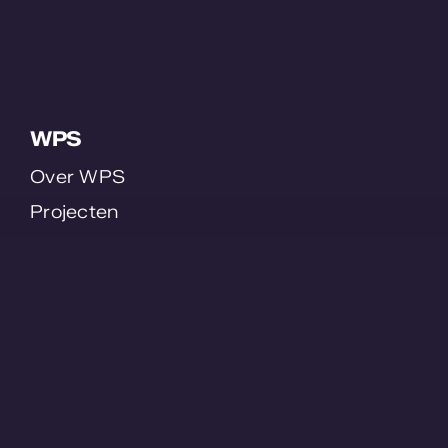
WPS
Over WPS
Projecten
Contact us
Werken bij
Tuinbouw
Plant Growth Cell
Plant Order System
Smart Staff