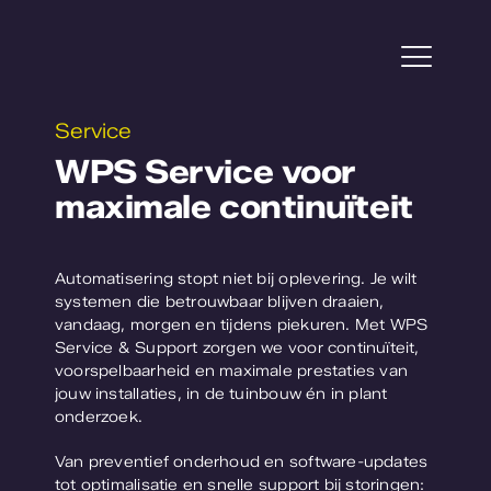
Ga
naar
inhoud
Togg
Navi
Service
Projecten
WPS Service voor
maximale continuïteit
Service
Tuinbouw
Automatisering stopt niet bij oplevering. Je wilt
systemen die betrouwbaar blijven draaien,
Plantonderzoek
vandaag, morgen en tijdens piekuren. Met WPS
Service & Support zorgen we voor continuïteit,
voorspelbaarheid en maximale prestaties van
Over WPS
jouw installaties, in de tuinbouw én in plant
onderzoek.
Werken bij
Van preventief onderhoud en software-updates
tot optimalisatie en snelle support bij storingen: