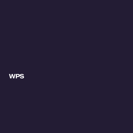
WPS
Over WPS
Projecten
Contact us
Werken bij