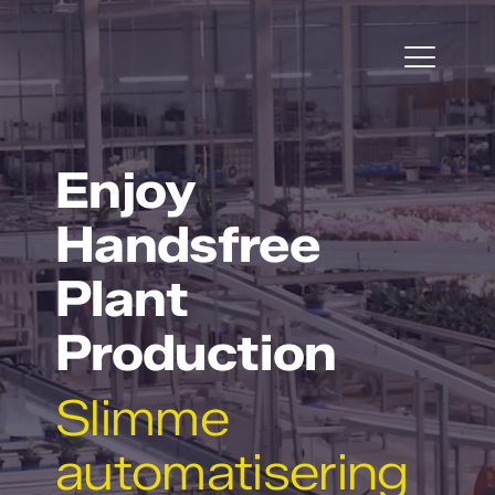
Ga
naar
inhoud
Togg
Navi
Projecten
Enjoy
Service
Handsfree
Tuinbouw
Plant
Plantonderzoek
Production
Over WPS
Slimme
Werken bij
automatisering