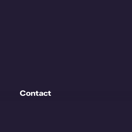
Contact
Kijckerweg 115
2678 AC De Lier
Nederland