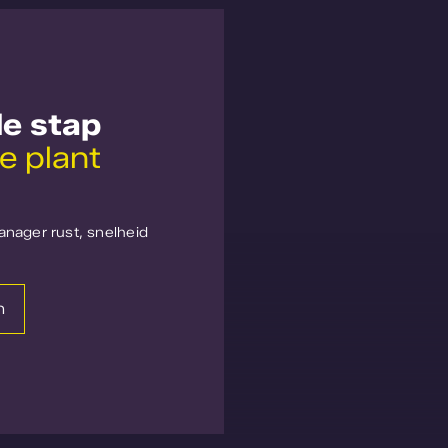
de stap
e plant
anager rust, snelheid
n