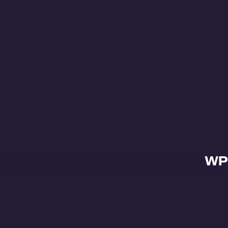
WP
Ove
Proj
Cont