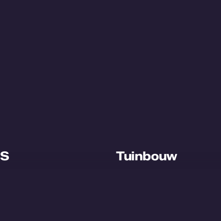
S
Tuinbouw
r WPS
Plant Growth Cell
ecten
Plant Order System
act us
Smart Staff