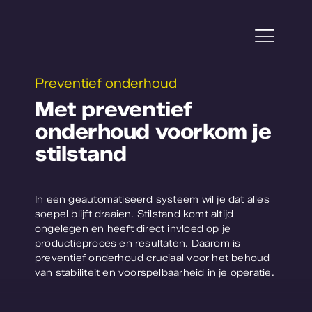
Ga
naar
inhoud
Togg
Navi
Preventief onderhoud
Projecten
Met preventief
onderhoud voorkom je
Service
stilstand
Tuinbouw
In een geautomatiseerd systeem wil je dat alles
Plantonderzoek
soepel blijft draaien. Stilstand komt altijd
ongelegen en heeft direct invloed op je
productieproces en resultaten. Daarom is
Over WPS
preventief onderhoud cruciaal voor het behoud
van stabiliteit en voorspelbaarheid in je operatie.
Werken bij