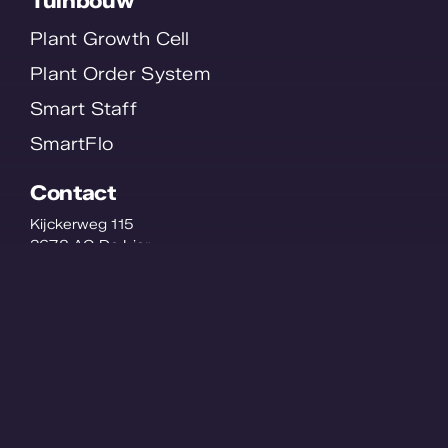
Tuinbouw
Plant Growth Cell
Plant Order System
Smart Staff
SmartFlo
Contact
Kijckerweg 115
2678 AC De Lier
Nederland
© WPS 2026 - All Rights Reserved -
Privacyverklaring