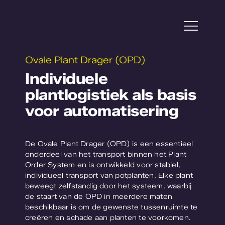
Ga
naar
inhoud
Togg
Navi
Ovale Plant Drager (OPD)
Projecten
Individuele
plantlogistiek als basis
Service
voor automatisering
Tuinbouw
De Ovale Plant Drager (OPD) is een essentieel
Plantonderzoek
onderdeel van het transport binnen het Plant
Order System en is ontwikkeld voor stabiel,
individueel transport van potplanten. Elke plant
Over WPS
beweegt zelfstandig door het systeem, waarbij
de staart van de OPD in meerdere maten
Werken bij
beschikbaar is om de gewenste tussenruimte te
creëren en schade aan planten te voorkomen.