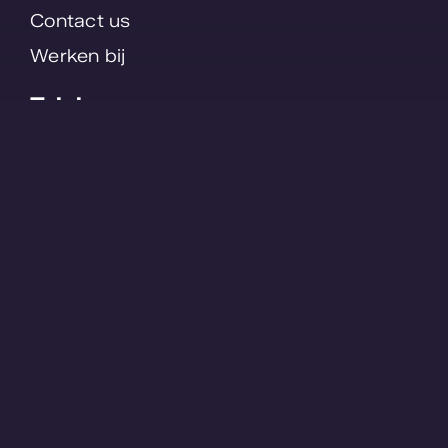
Contact us
Werken bij
Tuinbouw
Plant Growth Cell
Plant Order System
Smart Staff
SmartFlo
Contact
Kijckerweg 115
2678 AC De Lier
Nederland