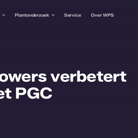
w
Plantonderzoek
Service
Over WPS
rowers verbetert
et PGC