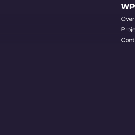
WP
Ove
Proj
Cont
Werk
© WPS 2026 - All Rights Reserved -
Privacyv