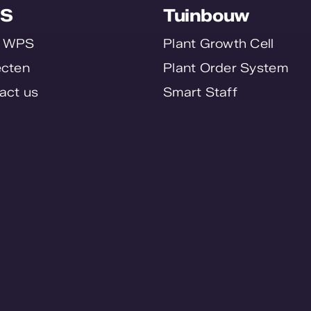
S
Tuinbouw
r WPS
Plant Growth Cell
ecten
Plant Order System
act us
Smart Staff
en bij
SmartFlo
erklaring