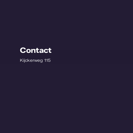
Contact
Kijckerweg 115
2678 AC De Lier
Nederland