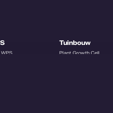
S
Tuinbouw
r WPS
Plant Growth Cell
ecten
Plant Order System
act us
Smart Staff
en bij
SmartFlo
erklaring