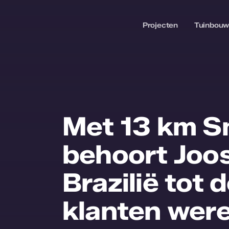
Ga
naar
Projecten
Tuinbou
inhoud
Met 13 km S
behoort Joos
Brazilië tot
klanten were