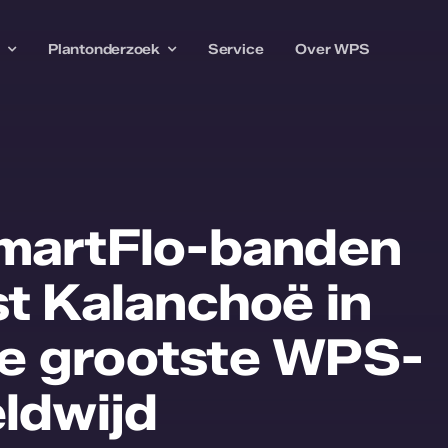
w
Plantonderzoek
Service
Over WPS
martFlo-banden
t Kalanchoë in
 de grootste WPS-
ldwijd