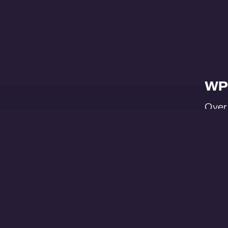
WP
Ove
Proj
Cont
Werk
© WPS 2026 - All Rights Reserved -
Privacyv